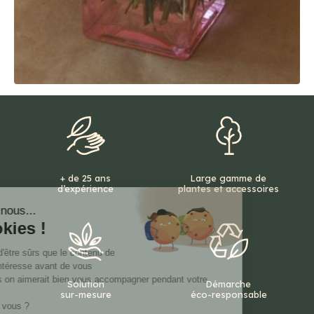
+ de 25 ans
Large gamme de
d’expérience
plantes et accessoires
Solution
Démarche
sur-mesure
éco-responsable